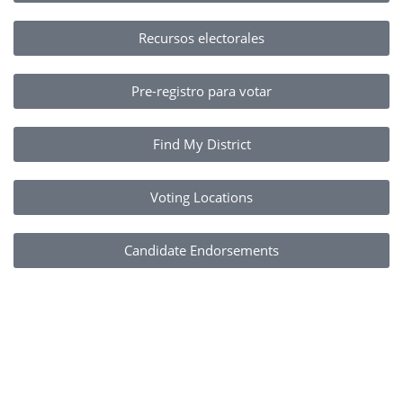
Recursos electorales
Pre-registro para votar
Find My District
Voting Locations
Candidate Endorsements