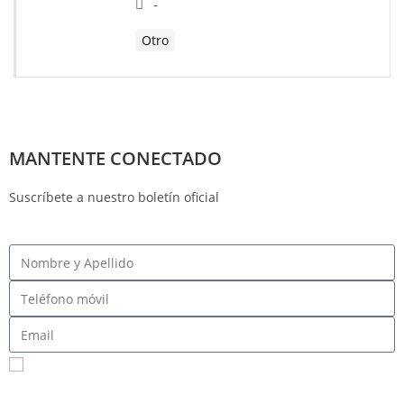
-
Otro
MANTENTE CONECTADO
Suscríbete a nuestro boletín oficial
Registrarme para recibir mensajes SMS
Al enviar su número de teléfono celular y correo electrónico, acepta recibir mensajes de
texto del Comité Central Demócrata del Condado de Fresno. Puede esperar recibir no
más de 1 mensaje por día. Se pueden aplicar tarifas por mensajes y datos. Envía AYUDA