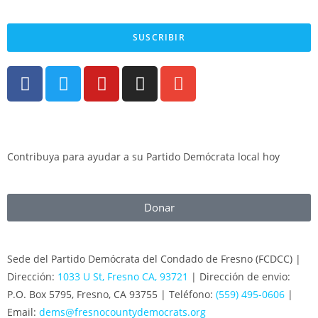
para obtener más información. Envía STOP para dejar de recibir mensajes.
SUSCRIBIR
Contribuya para ayudar a su Partido Demócrata local hoy
Donar
Sede del Partido Demócrata del Condado de Fresno (FCDCC) |
Dirección:
1033 U St, Fresno CA, 93721
| Dirección de envio:
P.O. Box 5795, Fresno, CA 93755 | Teléfono:
(559) 495-0606
|
Email:
dems@fresnocountydemocrats.org