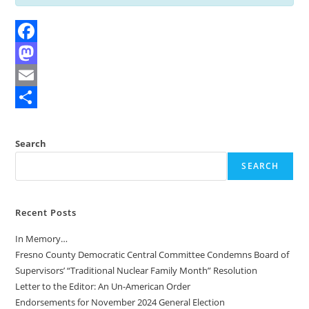
F
a
M
c
a
E
e
s
m
S
b
t
a
h
Search
o
o
i
a
SEARCH
o
d
l
r
k
o
e
Recent Posts
n
In Memory…
Fresno County Democratic Central Committee Condemns Board of
Supervisors’ “Traditional Nuclear Family Month” Resolution
Letter to the Editor: An Un-American Order
Endorsements for November 2024 General Election