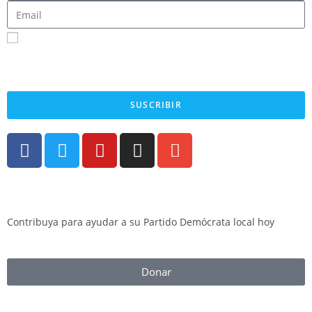
Registrarme para recibir mensajes SMS
Al enviar su número de teléfono celular y correo electrónico, acepta recibir mensajes de
texto del Comité Central Demócrata del Condado de Fresno. Puede esperar recibir no
más de 1 mensaje por día. Se pueden aplicar tarifas por mensajes y datos. Envía AYUDA
para obtener más información. Envía STOP para dejar de recibir mensajes.
SUSCRIBIR
Contribuya para ayudar a su Partido Demócrata local hoy
Donar