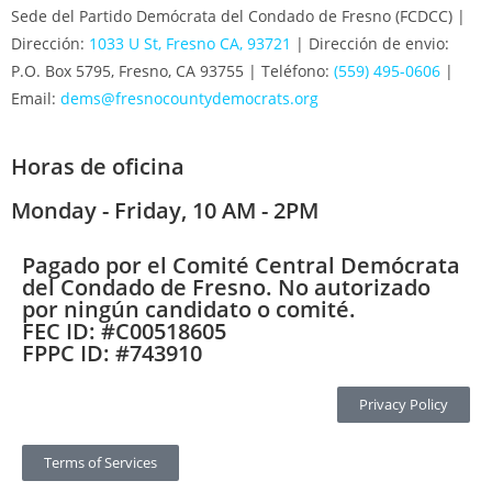
Sede del Partido Demócrata del Condado de Fresno (FCDCC) |
Dirección:
1033 U St, Fresno CA, 93721
| Dirección de envio:
P.O. Box 5795, Fresno, CA 93755 | Teléfono:
(559) 495-0606
|
Email:
dems@fresnocountydemocrats.org
Horas de oficina
Monday - Friday, 10 AM - 2PM
Pagado por el Comité Central Demócrata
del Condado de Fresno. No autorizado
por ningún candidato o comité.
FEC ID: #C00518605
FPPC ID: #743910
Privacy Policy
Terms of Services