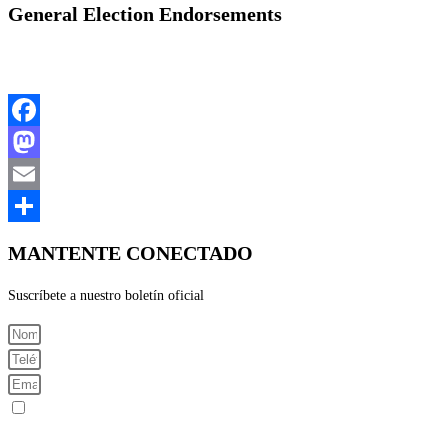
General Election Endorsements
Facebook
Mastodon
Email
Share
MANTENTE CONECTADO
Suscríbete a nuestro boletín oficial
Registrarme para recibir mensajes SMS
Al enviar su número de teléfono celular y correo electrónico, acepta recibir mensajes de texto del Comité C