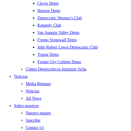
Clovis Dems
Hmong Dems
Democratic Women’s Club
Kennedy Club
San Joaquin Valley Dems
Fresno Stonewall Dems
John Robert Lewis Democratic Club
Young Dems
Fresno City College Dems
Clubes Democráticos Imprimir ficha
Noticias
Media Releases
Noticias
All News
Sobre nosotros
Nuestro equipo
Suscribir
Contact Us