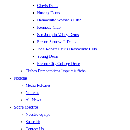
Clovis Dems
Hmong Dems
Democratic Women’s Club
Kennedy Club
San Joaquin Valley Dems
Fresno Stonewall Dems
John Robert Lewis Democratic Club
Young Dems
Fresno City College Dems
Clubes Democráticos Imprimir ficha
Noticias
Media Releases
Noticias
All News
Sobre nosotros
Nuestro equipo
Suscribir
Contact Us